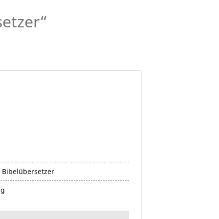
setzer“
 Bibelübersetzer
rg