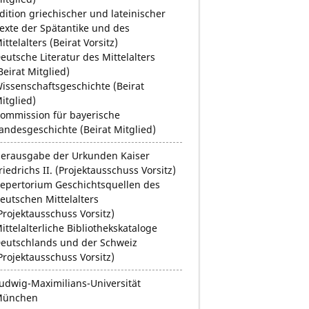
dition griechischer und lateinischer
exte der Spätantike und des
ittelalters (Beirat Vorsitz)
eutsche Literatur des Mittelalters
Beirat Mitglied)
issenschaftsgeschichte (Beirat
itglied)
ommission für bayerische
andesgeschichte (Beirat Mitglied)
erausgabe der Urkunden Kaiser
riedrichs II. (Projektausschuss Vorsitz)
epertorium Geschichtsquellen des
eutschen Mittelalters
Projektausschuss Vorsitz)
ittelalterliche Bibliothekskataloge
eutschlands und der Schweiz
Projektausschuss Vorsitz)
udwig-Maximilians-Universität
München