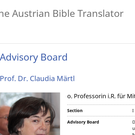
he Austrian Bible Translator
Advisory Board
Prof. Dr.
Claudia
Märtl
o. Professorin i.R. für M
Section
I
Advisory Board
D
u
M