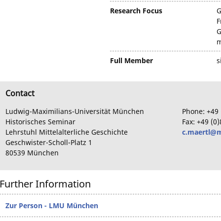
Research Focus
G
F
G
m
Full Member
s
Contact
Ludwig-Maximilians-Universität München
Phone:
+49
Historisches Seminar
Fax:
+49
(0)
Lehrstuhl Mittelalterliche Geschichte
c.maertl@m
Geschwister-Scholl-Platz
1
80539
München
Further Information
Zur Person - LMU München