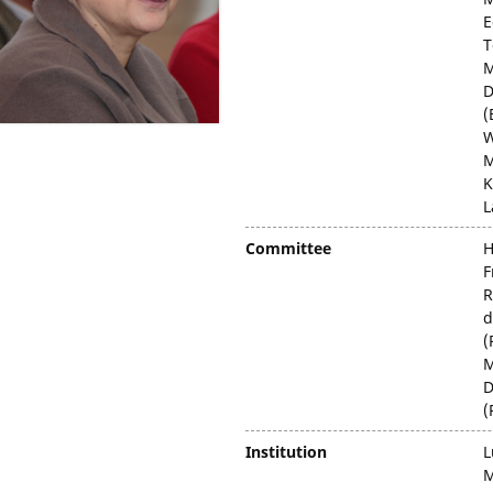
E
T
M
D
(
W
M
K
L
Committee
H
F
R
d
(
M
D
(
Institution
L