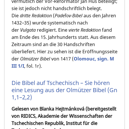
vermutlich der Vor-Reformator Jan Hus beteiligt;
sie ist jedoch nicht handschriftlich belegt.
Die
dritte Redaktion
(
Padeřov-Bibel
aus den Jahren
1432–35) wurde systematisch nach
der
Vulgata
redigiert. Eine
vierte Redaktion
fand
am Ende des 15. Jahrhunderts statt. Aus diesem
Zeitraum sind an die 30 Handschriften
überliefert. Hier zu sehen ist die Eröffnungsseite
der
Olmützer Bibel
von 1417 (
Olomouc, sign. M
III 1/I
, fol. 1r).
Die Bibel auf Tschechisch – Sie hören
eine Lesung aus der Olmützer Bibel (Gn
1,1–2,2)
Gelesen von Blanka Hejtmánková (bereitgestellt
von RIDICS, Akademie der Wissenschaften der
Tschechischen Republik, Institut für die