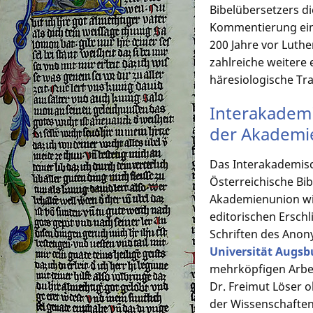
Bibelübersetzers d
Kommentierung eine
200 Jahre vor Luthe
zahlreiche weitere
häresiologische Tr
Interakademi
der Akademi
Das Interakademisc
Österreichische Bi
Akademienunion wid
editorischen Ersc
Schriften des Anon
Universität Augsb
mehrköpfigen Arbei
Dr. Freimut Löser 
der Wissenschaften