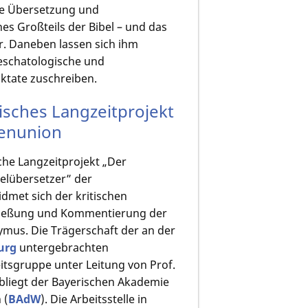
ie Übersetzung und
s Großteils der Bibel – und das
r. Daneben lassen sich ihm
 eschatologische und
aktate zuschreiben.
sches Langzeitprojekt
enunion
he Langzeitprojekt „Der
belübersetzer” der
met sich der kritischen
hließung und Kommentierung der
ymus. Die Trägerschaft der an der
urg
untergebrachten
tsgruppe unter Leitung von Prof.
obliegt der Bayerischen Akademie
 (
BAdW
). Die Arbeitsstelle in