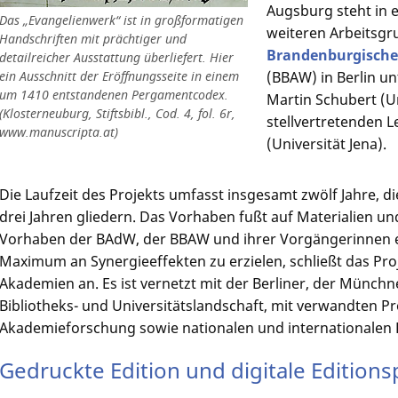
Augsburg steht in 
Das „Evangelienwerk“ ist in großformatigen
weiteren Arbeitsgr
Handschriften mit prächtiger und
Brandenburgische
detailreicher Ausstattung überliefert. Hier
(BBAW) in Berlin un
ein Ausschnitt der Eröffnungsseite in einem
um 1410 entstandenen Pergamentcodex.
Martin Schubert (U
(Klosterneuburg, Stiftsbibl., Cod. 4, fol. 6r,
stellvertretenden L
www.manuscripta.at)
(Universität Jena).
Die Laufzeit des Projekts umfasst insgesamt zwölf Jahre, die
drei Jahren gliedern. Das Vorhaben fußt auf Materialien un
Vorhaben der BAdW, der BBAW und ihrer Vorgängerinnen e
Maximum an Synergieeffekten zu erzielen, schließt das Pr
Akademien an. Es ist vernetzt mit der Berliner, der Münch
Bibliotheks- und Universitätslandschaft, mit verwandten P
Akademieforschung sowie nationalen und internationalen 
Gedruckte Edition und digitale Editions