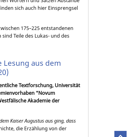
schen Wörtern und Sätzen Abstände
finden sich auch hier Einsprengsel
m zwischen 175–225 entstandenen
 sind Teile des Lukas- und des
ine Lesung aus dem
20)
ntliche Textforschung, Universität
kademienvorhaben "Novum
Westfälische Akademie der
n dem Kaiser Augustus aus ging, dass
ichte, die Erzählung von der