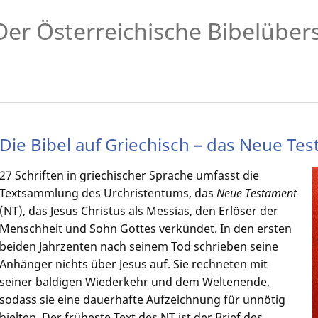
Der Österreichische Bibelüber
Die Bibel auf Griechisch – das Neue Te
27 Schriften in griechischer Sprache umfasst die
Textsammlung des Urchristentums, das
Neue Testament
(NT), das Jesus Christus als Messias, den Erlöser der
Menschheit und Sohn Gottes verkündet. In den ersten
beiden Jahrzenten nach seinem Tod schrieben seine
Anhänger nichts über Jesus auf. Sie rechneten mit
seiner baldigen Wiederkehr und dem Weltenende,
sodass sie eine dauerhafte Aufzeichnung für unnötig
hielten. Der früheste Text des NT ist der Brief des