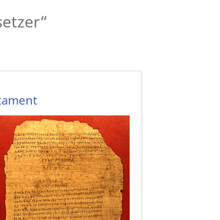
setzer“
stament