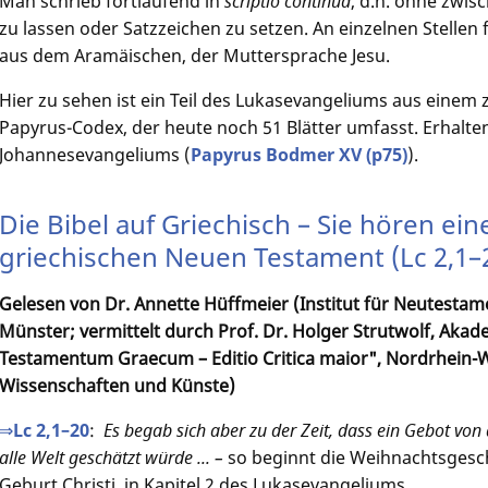
Man schrieb fortlaufend in
scriptio continua
, d.h. ohne zwi
zu lassen oder Satzzeichen zu setzen. An einzelnen Stellen 
aus dem Aramäischen, der Muttersprache Jesu.
Hier zu sehen ist ein Teil des Lukasevangeliums aus eine
Papyrus-Codex, der heute noch 51 Blätter umfasst. Erhalten
Johannesevangeliums (
Papyrus Bodmer XV (p75)
).
Die Bibel auf Griechisch – Sie hören e
griechischen Neuen Testament (Lc 2,1–
Gelesen von Dr. Annette Hüffmeier (Institut für Neutestame
Münster; vermittelt durch Prof. Dr. Holger Strutwolf, A
Testamentum Graecum – Editio Critica maior", Nordrhein-
Wissenschaften und Künste)
⇒Lc 2,1–20
:
Es begab sich aber zu der Zeit, dass ein Gebot vo
alle Welt geschätzt würde ... –
so beginnt die Weihnachtsgesch
Geburt Christi, in Kapitel 2 des Lukasevangeliums.